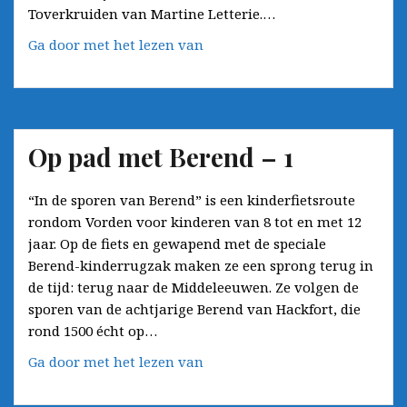
Toverkruiden van Martine Letterie.…
Op
Ga door met het lezen van
pad
met
Berend
–
Op pad met Berend – 1
2
“In de sporen van Berend” is een kinderfietsroute
rondom Vorden voor kinderen van 8 tot en met 12
jaar. Op de fiets en gewapend met de speciale
Berend-kinderrugzak maken ze een sprong terug in
de tijd: terug naar de Middeleeuwen. Ze volgen de
sporen van de achtjarige Berend van Hackfort, die
rond 1500 écht op…
Op
Ga door met het lezen van
pad
met